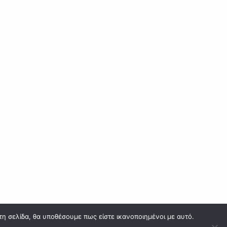
Ονυχοπλαστική
Σπίλοι – Κύστες
Λιπώματα
Όγκοι δέρματος
τη σελίδα, θα υποθέσουμε πως είστε ικανοποιημένοι με αυτό.