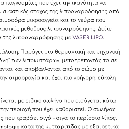
α παγκοσμίως που έχει την ικανότητα να
 ουσιαστικός στόχος της λιποαναρρόφησης από
 αιμοφόρα μικροαγγεία και τα νεύρα που
λασικές μεθόδους λιποαναρρόφησης. Δείτε
α της
λιποαναρρόφησης με
VASER LIPO
.
άλυση. Παράγει μια θερμαντική και μηχανική
ράνη” των λιποκυττάρων, μετατρέποντάς τα σε
ονται και αποβάλλονται από το σώμα με
την αιμορραγία και έχει πιο γρήγορη, εύκολη
 γίνεται με ειδικό σωλήνα που εισάγεται κάτω
την περιοχή που έχει καθοριστεί. Ο σωλήνας
που τραβάει σιγά – σιγά το περίσσιο λίπος.
mologie
κατά της κυτταρίτιδας με εξαιρετικά