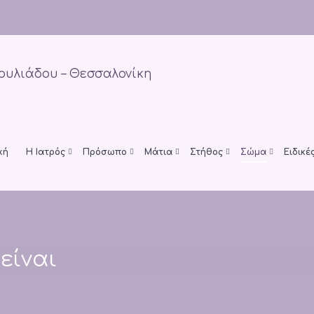
κή
H Ιατρός
Πρόσωπο
Μάτια
Στήθος
Σώμα
Ειδικέ
είναι